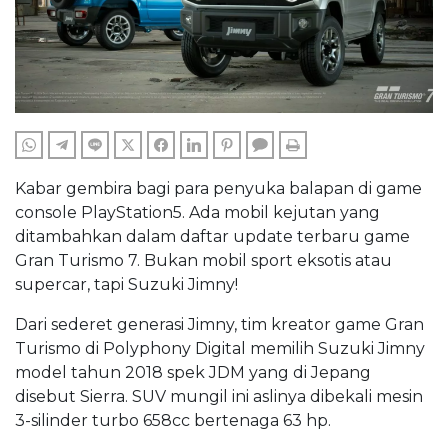
WHATSAPP
TELEGRAM
LINE
TWITTER
FACEBOOK
LINKEDIN
PINTEREST
COMMENTS
PRINT
Kabar gembira bagi para penyuka balapan di game
console PlayStation5. Ada mobil kejutan yang
ditambahkan dalam daftar update terbaru game
Gran Turismo 7. Bukan mobil sport eksotis atau
supercar, tapi Suzuki Jimny!
Dari sederet generasi Jimny, tim kreator game Gran
Turismo di Polyphony Digital memilih Suzuki Jimny
model tahun 2018 spek JDM yang di Jepang
disebut Sierra. SUV mungil ini aslinya dibekali mesin
3-silinder turbo 658cc bertenaga 63 hp.