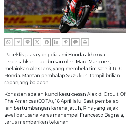
WHATSAPP
TELEGRAM
LINE
TWITTER
FACEBOOK
LINKEDIN
PINTEREST
COMMENTS
PRINT
Paceklik juara yang dialami Honda akhirnya
terpecahkan. Tapi bukan oleh Marc Marquez,
melainkan Alex Rins, yang membela tim satelit RLC
Honda. Mantan pembalap Suzuki ini tampil brilian
sepanjang balapan.
Konsisten adalah kunci kesuksesan Alex di Circuit Of
The Americas (COTA), 16 April lalu. Saat pembalap
lain bertumbangan karena jatuh, Rins yang sejak
awal berusaha keras menempel Francesco Bagnaia,
terus memberikan tekanan.