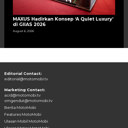
MAXUS Hadirkan Konsep ‘A Quiet Luxury’
di GIIAS 2026
August 6, 2026
Editorial Contact:
editorial@motomobi.tv
Marketing Contact:
acid@motomobi.tv
omgendut@motomobi.tv
Berita MotoMobi
Features MotoMobi
Ulasan Mobil MotoMobi
Ulasan Motor MotoMobi