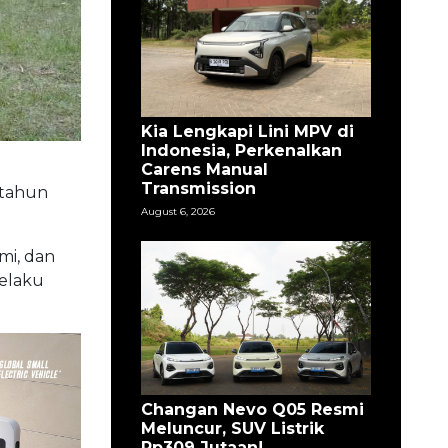
Kia Lengkapi Lini MPV di
Indonesia, Perkenalkan
Carens Manual
Transmission
 tahun
August 6, 2026
mi, dan
selaku
Changan Nevo Q05 Resmi
Meluncur, SUV Listrik
Rp309 Jutaan!