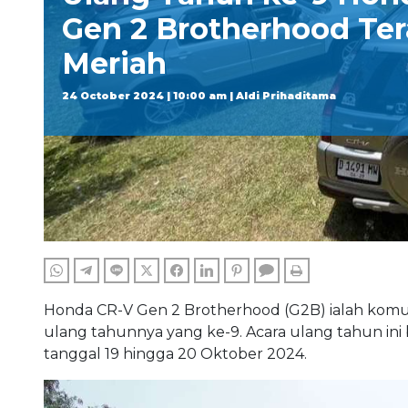
Gen 2 Brotherhood Ter
Meriah
24 October 2024 | 10:00 am | Aldi Prihaditama
WHATSAPP
TELEGRAM
LINE
TWITTER
FACEBOOK
LINKEDIN
PINTEREST
COMMENTS
PRINT
Honda CR-V Gen 2 Brotherhood (G2B) ialah komu
ulang tahunnya yang ke-9. Acara ulang tahun ini b
tanggal 19 hingga 20 Oktober 2024.