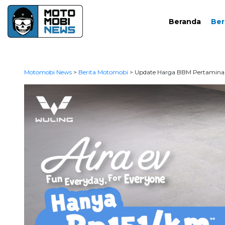
Beranda
Ber
Motomobi News
>
Berita Motomobi
>
Update Harga BBM Pertamina J