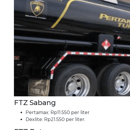
FTZ Sabang
Pertamax: Rp11.550 per liter
Dexlite: Rp21.550 per liter.