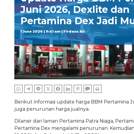
Juni 2026, Dexlite dan
Pertamina Dex Jadi M
1 June 2026 | 9:41 am | Firdaus Ali
WHATSAPP
TELEGRAM
LINE
TWITTER
FACEBOOK
LINKEDIN
PINTEREST
COMMENTS
PRINT
Berikut informasi update harga BBM Pertamina J
juga penurunan harga jualnya.
Dilansir dari laman Pertamina Patra Niaga, Pert
Pertamina Dex mengalami penurunan. Kemudian u