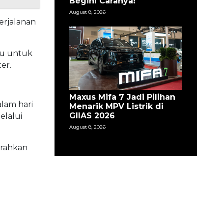
Begini Caranya!
August 8, 2026
perjalanan
iu untuk
er.
Maxus Mifa 7 Jadi Pilihan
alam hari
Menarik MPV Listrik di
GIIAS 2026
lalui
August 8, 2026
arahkan