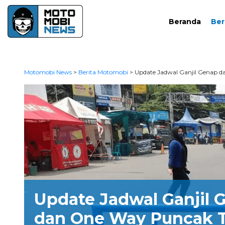
Beranda
Ber
Motomobi News
>
Berita Motomobi
>
Update Jadwal Ganjil Genap 
Update Jadwal Ganjil 
dan One Way Puncak T