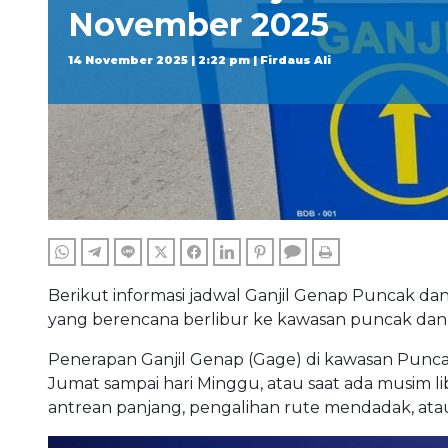
November 2025
14 November 2025 | 2:22 pm | Firdaus Ali
WHATSAPP
TELEGRAM
LINE
TWITTER
FACEBOOK
LINKEDIN
PINTEREST
COMMENTS
PRINT
Berikut informasi jadwal Ganjil Genap Puncak da
yang berencana berlibur ke kawasan puncak dan 
Penerapan Ganjil Genap (Gage) di kawasan Punca
Jumat sampai hari Minggu, atau saat ada musim l
antrean panjang, pengalihan rute mendadak, at