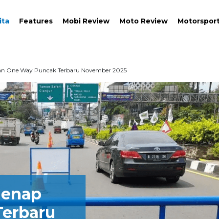
ita
Features
Mobi Review
Moto Review
Motorspor
dan One Way Puncak Terbaru November 2025
Genap
erbaru