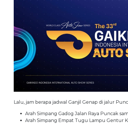
Lalu, jam berapa jadwal Ganjil Genap di jalur Pu
Arah Simpang Gadog Jalan Raya Puncak sa
Arah Simpang Empat Tugu Lampu Gentur Kab