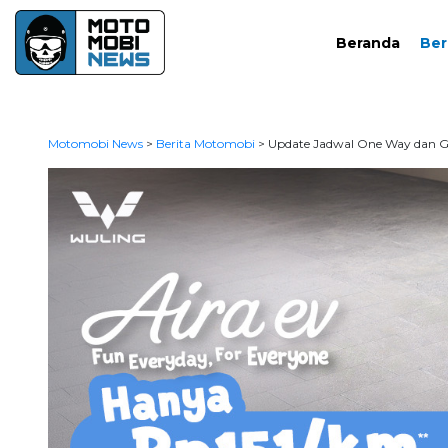
Beranda
Ber
Motomobi News
>
Berita Motomobi
>
Update Jadwal One Way dan G