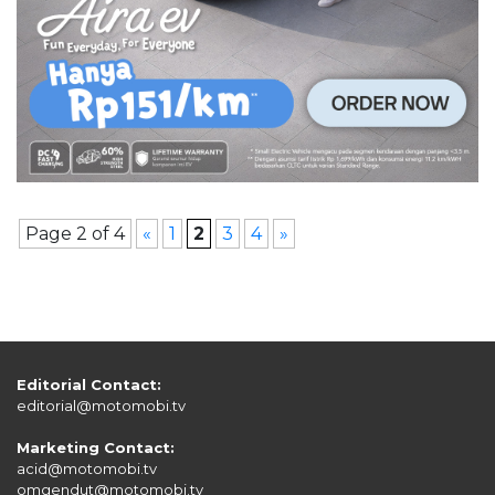
Page 2 of 4
«
1
2
3
4
»
Editorial Contact:
editorial@motomobi.tv
Marketing Contact:
acid@motomobi.tv
omgendut@motomobi.tv