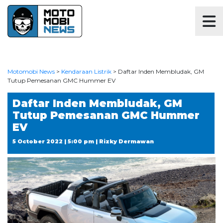
Motomobi News
>
Kendaraan Listrik
>
Daftar Inden Membludak, GM
Tutup Pemesanan GMC Hummer EV
Daftar Inden Membludak, GM
Tutup Pemesanan GMC Hummer
EV
5 October 2022 | 5:00 pm | Rizky Dermawan