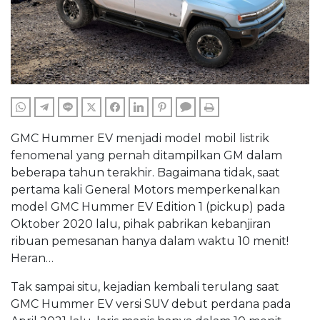
WHATSAPP
TELEGRAM
LINE
TWITTER
FACEBOOK
LINKEDIN
PINTEREST
COMMENTS
PRINT
GMC Hummer EV menjadi model mobil listrik
fenomenal yang pernah ditampilkan GM dalam
beberapa tahun terakhir. Bagaimana tidak, saat
pertama kali General Motors memperkenalkan
model GMC Hummer EV Edition 1 (pickup) pada
Oktober 2020 lalu, pihak pabrikan kebanjiran
ribuan pemesanan hanya dalam waktu 10 menit!
Heran…
Tak sampai situ, kejadian kembali terulang saat
GMC Hummer EV versi SUV debut perdana pada