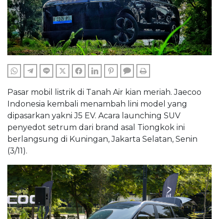
WHATSAPP
TELEGRAM
LINE
TWITTER
FACEBOOK
LINKEDIN
PINTEREST
COMMENTS
PRINT
Pasar mobil listrik di Tanah Air kian meriah. Jaecoo
Indonesia kembali menambah lini model yang
dipasarkan yakni J5 EV. Acara launching SUV
penyedot setrum dari brand asal Tiongkok ini
berlangsung di Kuningan, Jakarta Selatan, Senin
(3/11).