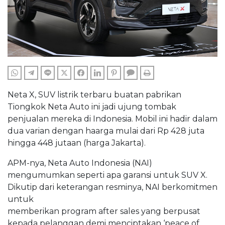
WHATSAPP
TELEGRAM
LINE
TWITTER
FACEBOOK
LINKEDIN
PINTEREST
COMMENTS
PRINT
Neta X, SUV listrik terbaru buatan pabrikan
Tiongkok Neta Auto ini jadi ujung tombak
penjualan mereka di Indonesia. Mobil ini hadir dalam
dua varian dengan haarga mulai dari Rp 428 juta
hingga 448 jutaan (harga Jakarta).
APM-nya, Neta Auto Indonesia (NAI)
mengumumkan seperti apa garansi untuk SUV X.
Dikutip dari keterangan resminya, NAI berkomitmen
untuk
memberikan program after sales yang berpusat
kepada pelanggan demi menciptakan ‘peace of