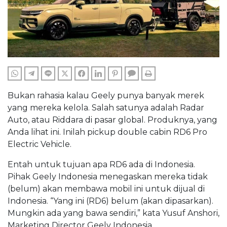
WHATSAPP
TELEGRAM
LINE
TWITTER
FACEBOOK
LINKEDIN
PINTEREST
COMMENTS
PRINT
Bukan rahasia kalau Geely punya banyak merek
yang mereka kelola. Salah satunya adalah Radar
Auto, atau Riddara di pasar global. Produknya, yang
Anda lihat ini. Inilah pickup double cabin RD6 Pro
Electric Vehicle.
Entah untuk tujuan apa RD6 ada di Indonesia.
Pihak Geely Indonesia menegaskan mereka tidak
(belum) akan membawa mobil ini untuk dijual di
Indonesia. “Yang ini (RD6) belum (akan dipasarkan).
Mungkin ada yang bawa sendiri,” kata Yusuf Anshori,
Marketing Director Geely Indonesia.