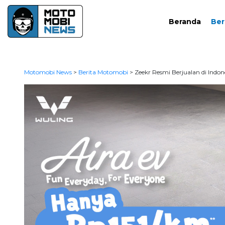
Beranda
Ber
Motomobi News
>
Berita Motomobi
>
Zeekr Resmi Berjualan di Indo