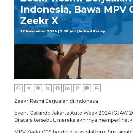
Indonesia, Bawa MPV 
Zeekr X
22 November 2024 | 2:30 pm | Indra Alfarisy
WHATSAPP
TELEGRAM
LINE
TWITTER
FACEBOOK
LINKEDIN
PINTEREST
COMMENTS
PRINT
Zeekr Resmi Berjualan di Indonesia
Event Gaikindo Jakarta Auto Week 2024 (GJAW 20
Di acara tersebut, mereka akhirnya memperlihatk
MPV Zeekr 009 berdiri di atas platform Sustainab