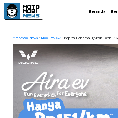
Beranda
Ber
Motomobi News
>
Mobi Review
>
Impresi Pertama Hyundai Ioniq 6: Ka