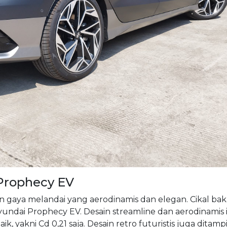
Prophecy EV
 gaya melandai yang aerodinamis dan elegan. Cikal bak
undai Prophecy EV. Desain streamline dan aerodinamis i
, yakni Cd 0,21 saja. Desain retro futuristis juga ditamp