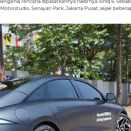
ngenai rencana dipasarkannya hadirnya Ioniq 6. Sebab
Motorstudio, Senayan Park, Jakarta Pusat, sejak bebera