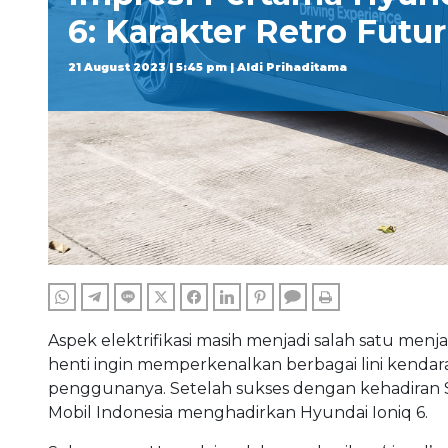
6: Karakter Retro Futur
21 August 2023 | 5:45 pm | Aldi Prihaditama
WHATSAPP
TELEGRAM
LINE
TWITTER
FACEBOOK
LINKEDIN
PINTEREST
COMMENTS
PRINT
Aspek elektrifikasi masih menjadi salah satu men
henti ingin memperkenalkan berbagai lini kendar
penggunanya. Setelah sukses dengan kehadiran Spo
Mobil Indonesia menghadirkan Hyundai Ioniq 6.