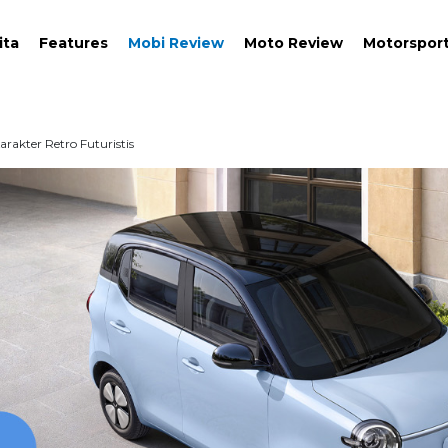
ita
Features
Mobi Review
Moto Review
Motorspor
rakter Retro Futuristis