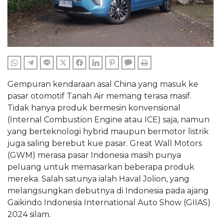
WHATSAPP
TELEGRAM
LINE
TWITTER
FACEBOOK
LINKEDIN
PINTEREST
COMMENTS
PRINT
Gempuran kendaraan asal China yang masuk ke
pasar otomotif Tanah Air memang terasa masif.
Tidak hanya produk bermesin konvensional
(Internal Combustion Engine atau ICE) saja, namun
yang berteknologi hybrid maupun bermotor listrik
juga saling berebut kue pasar. Great Wall Motors
(GWM) merasa pasar Indonesia masih punya
peluang untuk memasarkan beberapa produk
mereka. Salah satunya ialah Haval Jolion, yang
melangsungkan debutnya di Indonesia pada ajang
Gaikindo Indonesia International Auto Show (GIIAS)
2024 silam.