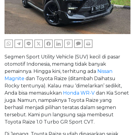
WHATSAPP
TELEGRAM
LINE
TWITTER
FACEBOOK
LINKEDIN
PINTEREST
COMMENTS
PRINT
Segmen Sport Utility Vehicle (SUV) kecil di pasar
otomotif Indonesia, memang tidak banyak
pemainnya. Hingga kini, terhitung ada
Nissan
Magnite
dan Toyota Raize (ditambah Daihatsu
Rocky tentunya). Kalau mau ‘dimelarkan’ sedikit,
Anda bisa memasukkan
Honda WR-V
dan Kia Sonet
juga. Namun, nampaknya Toyota Raize yang
berhasil menjadi pilihan teratas dalam segmen
tersebut. Kami pun langsung saja membesut
Toyota Raize 1.0 Turbo GR Sport CVT.
Di Jepang, Toyota Raize sudah dipasarkan sejak