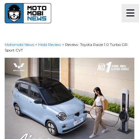
Motomobi News
>
Mobi Review
>
Review: Toyota Raize 1.0 Turbo GR
Sport CVT