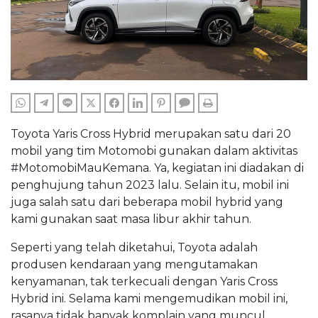
WHATSAPP
TELEGRAM
LINE
TWITTER
FACEBOOK
LINKEDIN
PINTEREST
COMMENTS
PRINT
Toyota Yaris Cross Hybrid merupakan satu dari 20
mobil yang tim Motomobi gunakan dalam aktivitas
#MotomobiMauKemana. Ya, kegiatan ini diadakan di
penghujung tahun 2023 lalu. Selain itu, mobil ini
juga salah satu dari beberapa mobil hybrid yang
kami gunakan saat masa libur akhir tahun.
Seperti yang telah diketahui, Toyota adalah
produsen kendaraan yang mengutamakan
kenyamanan, tak terkecuali dengan Yaris Cross
Hybrid ini. Selama kami mengemudikan mobil ini,
rasanya tidak banyak komplain yang muncul.