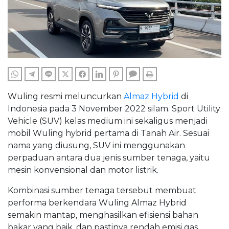
WHATSAPP
TELEGRAM
LINE
TWITTER
FACEBOOK
LINKEDIN
PINTEREST
COMMENTS
PRINT
Wuling resmi meluncurkan
Almaz Hybrid
di
Indonesia pada 3 November 2022 silam. Sport Utility
Vehicle (SUV) kelas medium ini sekaligus menjadi
mobil Wuling hybrid pertama di Tanah Air. Sesuai
nama yang diusung, SUV ini menggunakan
perpaduan antara dua jenis sumber tenaga, yaitu
mesin konvensional dan motor listrik.
Kombinasi sumber tenaga tersebut membuat
performa berkendara Wuling Almaz Hybrid
semakin mantap, menghasilkan efisiensi bahan
bakar yang baik, dan pastinya rendah emisi gas