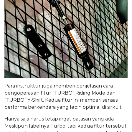
Para instruktur juga memberi penjelasan cara
pengoperasian fitur “TURBO” Riding Mode dan
“TURBO” Y-Shift. Kedua fitur ini memberi sensasi
performa berkendara yang lebih optimal di sirkuit.
Hanya saja harus tetap ingat batasan yang ada.
Meskipun labelnya Turbo, tapi kedua fitur tersebut