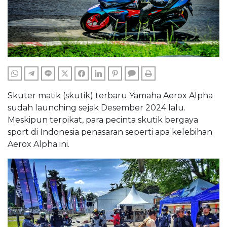
WHATSAPP
TELEGRAM
LINE
TWITTER
FACEBOOK
LINKEDIN
PINTEREST
COMMENTS
PRINT
Skuter matik (skutik) terbaru Yamaha Aerox Alpha
sudah launching sejak Desember 2024 lalu.
Meskipun terpikat, para pecinta skutik bergaya
sport di Indonesia penasaran seperti apa kelebihan
Aerox Alpha ini.