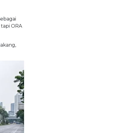
sebagai
 tapi ORA
lakang,