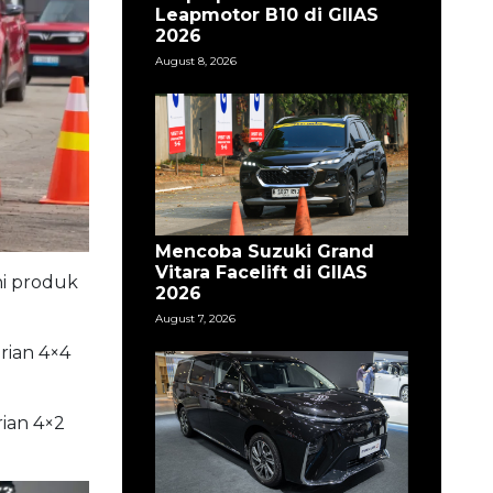
Leapmotor B10 di GIIAS
2026
August 8, 2026
Mencoba Suzuki Grand
Vitara Facelift di GIIAS
ni produk
2026
August 7, 2026
rian 4×4
ian 4×2