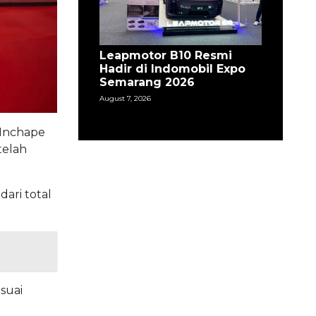
Leapmotor B10 Resmi
Hadir di Indomobil Expo
Semarang 2026
August 7, 2026
 Inchape
telah
ari total
suai