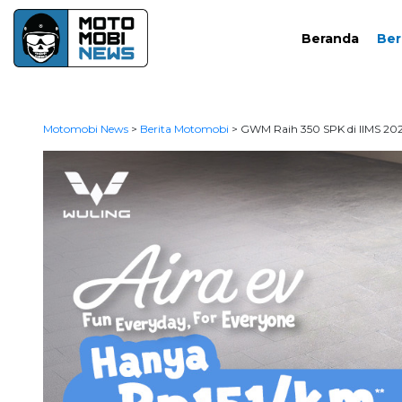
Beranda
Ber
Motomobi News
>
Berita Motomobi
>
GWM Raih 350 SPK di IIMS 2026