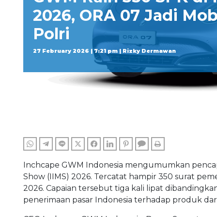
2026, ORA 07 Jadi Mobi
Polri
27 February 2026 | 7:21 pm | Rizky Dermawan
WHATSAPP
TELEGRAM
LINE
TWITTER
FACEBOOK
LINKEDIN
PINTEREST
COMMENTS
PRINT
Inchcape GWM Indonesia mengumumkan pencapai
Show (IIMS) 2026. Tercatat hampir 350 surat pe
2026. Capaian tersebut tiga kali lipat dibandingka
penerimaan pasar Indonesia terhadap produk dar