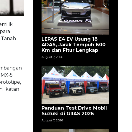
emilik
 para
i Tanah
LEPAS E4 EV Usung 18
ADAS, Jarak Tempuh 600
Km dan Fitur Lengkap
August 7, 2026
gembangan
 MX-5
rototipe,
i ikatan
Panduan Test Drive Mobil
Suzuki di GIIAS 2026
August 7, 2026