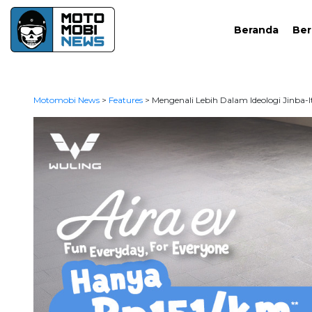
Beranda
Ber
Motomobi News
>
Features
>
Mengenali Lebih Dalam Ideologi Jinba-It