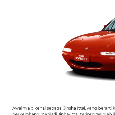
Awalnya dikenal sebagai Jinsha Ittai, yang berart
berkembang menjadi Jinba-Ittai, terinspirasi ole