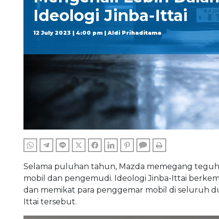
Ideologi Jinba-Ittai
12 July 2023 | 4:00 pm | Aldi Prihaditama
WHATSAPP
TELEGRAM
LINE
TWITTER
FACEBOOK
LINKEDIN
PINTEREST
COMMENTS
PRINT
Selama puluhan tahun, Mazda memegang teguh f
mobil dan pengemudi. Ideologi Jinba-Ittai berk
dan memikat para penggemar mobil di seluruh dunia.
Ittai tersebut.