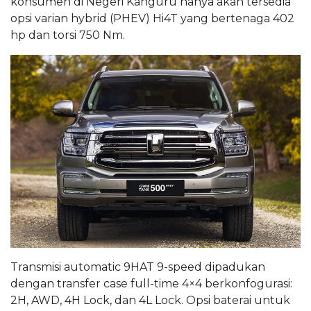
konsumen di Negeri Kanguru hanya akan tersedia
opsi varian hybrid (PHEV) Hi4T yang bertenaga 402
hp dan torsi 750 Nm.
Transmisi automatic 9HAT 9-speed dipadukan
dengan transfer case full-time 4×4 berkonfogurasi:
2H, AWD, 4H Lock, dan 4L Lock. Opsi baterai untuk