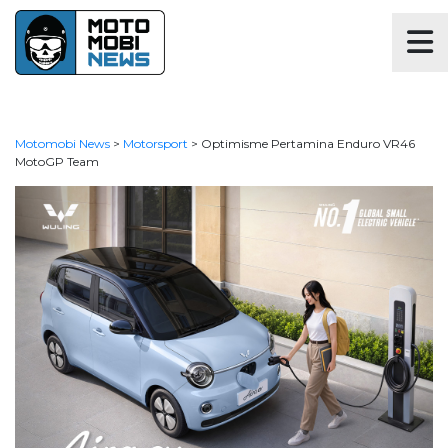
Motomobi News
>
Motorsport
>
Optimisme Pertamina Enduro VR46
MotoGP Team