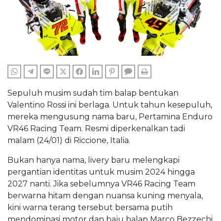
WHATSAPP
TELEGRAM
LINE
TWITTER
FACEBOOK
LINKEDIN
PINTEREST
COMMENTS
PRINT
Sepuluh musim sudah tim balap bentukan
Valentino Rossi ini berlaga. Untuk tahun kesepuluh,
mereka mengusung nama baru, Pertamina Enduro
VR46 Racing Team. Resmi diperkenalkan tadi
malam (24/01) di Riccione, Italia.
Bukan hanya nama, livery baru melengkapi
pergantian identitas untuk musim 2024 hingga
2027 nanti. Jika sebelumnya VR46 Racing Team
berwarna hitam dengan nuansa kuning menyala,
kini warna terang tersebut bersama putih
mendominasi motor dan baju balap Marco Bezzechi