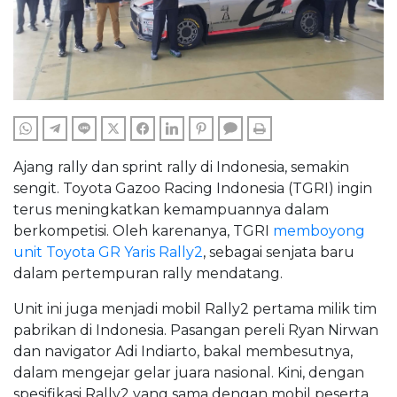
WHATSAPP
TELEGRAM
LINE
TWITTER
FACEBOOK
LINKEDIN
PINTEREST
COMMENTS
PRINT
Ajang rally dan sprint rally di Indonesia, semakin
sengit. Toyota Gazoo Racing Indonesia (TGRI) ingin
terus meningkatkan kemampuannya dalam
berkompetisi. Oleh karenanya, TGRI
memboyong
unit Toyota GR Yaris Rally2
, sebagai senjata baru
dalam pertempuran rally mendatang.
Unit ini juga menjadi mobil Rally2 pertama milik tim
pabrikan di Indonesia. Pasangan pereli Ryan Nirwan
dan navigator Adi Indiarto, bakal membesutnya,
dalam mengejar gelar juara nasional. Kini, dengan
spesifikasi Rally2 yang sama dengan mobil peserta