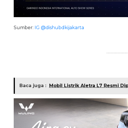
Sumber:
IG @dishubdkijakarta
Baca juga :
Mobil Listrik Aletra L7 Resmi D