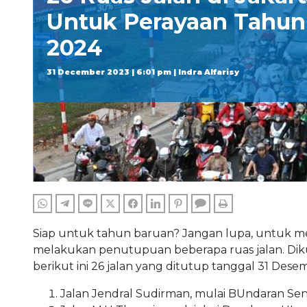
Untuk Perayaan Tahun
2024
31 December 2023 | 6:01 pm | Indra Alfarisy
WHATSAPP
TELEGRAM
LINE
TWITTER
FACEBOOK
LINKEDIN
PINTEREST
COMMENTS
PRINT
Siap untuk tahun baruan? Jangan lupa, untuk me
melakukan penutupuan beberapa ruas jalan. Dikut
berikut ini 26 jalan yang ditutup tanggal 31 Dese
Jalan Jendral Sudirman, mulai BUndaran Se