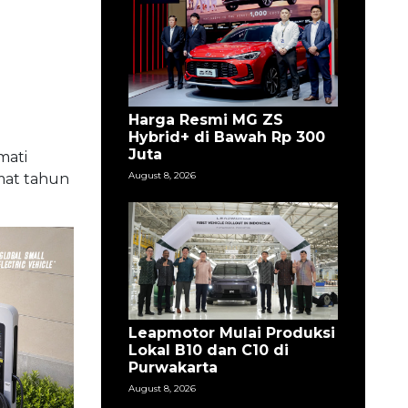
Harga Resmi MG ZS
Hybrid+ di Bawah Rp 300
Juta
mati
August 8, 2026
amat tahun
Leapmotor Mulai Produksi
Lokal B10 dan C10 di
Purwakarta
August 8, 2026