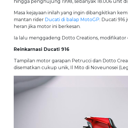
hingga penghujung 1998, sebanyak 18.006 unit di
Masa kejayaan inilah yang ingin dibangkitkan kem
mantan rider
Ducati di balap MotoGP
. Ducati 916
heran jika motor ini berkesan.
Ia lalu menggadeng Dotto Creations, modifikator d
Reinkarnasi Ducati 916
Tampilan motor garapan Petrucci dan Dotto Creat
disematkan cukup unik, Il Mito di Noveunosei (Leg