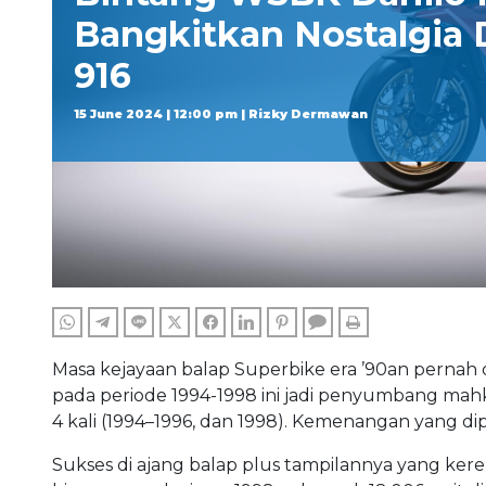
Bangkitkan Nostalgia 
916
15 June 2024 | 12:00 pm | Rizky Dermawan
WHATSAPP
TELEGRAM
LINE
TWITTER
FACEBOOK
LINKEDIN
PINTEREST
COMMENTS
PRINT
Masa kejayaan balap Superbike era ’90an pernah d
pada periode 1994-1998 ini jadi penyumbang mah
4 kali (1994–1996, dan 1998). Kemenangan yang d
Sukses di ajang balap plus tampilannya yang keren