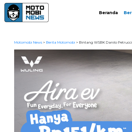
Beranda
Ber
Motomobi News
>
Berita Motomobi
>
Bintang WSBK Danilo Petrucci 