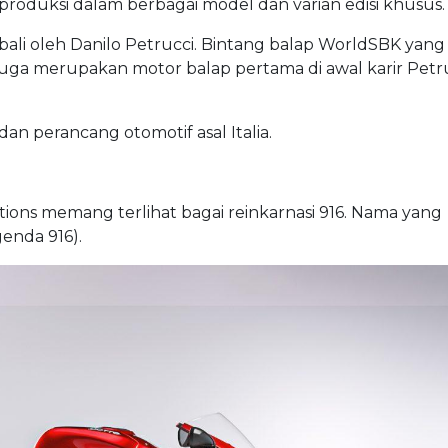
produksi dalam berbagai model dan varian edisi khusus.
bali oleh Danilo Petrucci. Bintang balap WorldSBK yang
 juga merupakan motor balap pertama di awal karir Petru
an perancang otomotif asal Italia.
ions memang terlihat bagai reinkarnasi 916. Nama yang
enda 916).