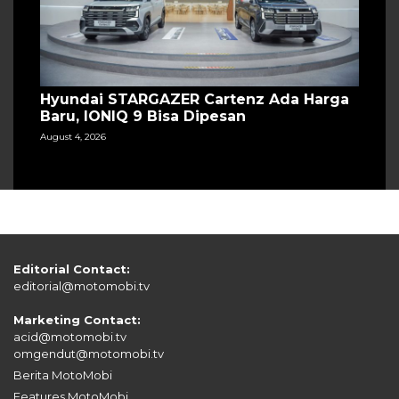
Hyundai STARGAZER Cartenz Ada Harga
Baru, IONIQ 9 Bisa Dipesan
August 4, 2026
Editorial Contact:
editorial@motomobi.tv
Marketing Contact:
acid@motomobi.tv
omgendut@motomobi.tv
Berita MotoMobi
Features MotoMobi