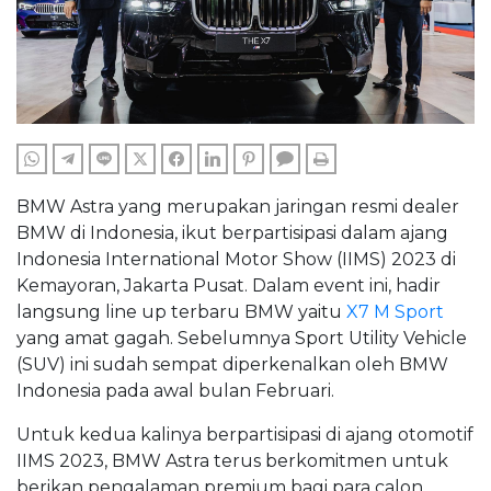
WHATSAPP
TELEGRAM
LINE
TWITTER
FACEBOOK
LINKEDIN
PINTEREST
COMMENTS
PRINT
BMW Astra yang merupakan jaringan resmi dealer
BMW di Indonesia, ikut berpartisipasi dalam ajang
Indonesia International Motor Show (IIMS) 2023 di
Kemayoran, Jakarta Pusat. Dalam event ini, hadir
langsung line up terbaru BMW yaitu
X7 M Sport
yang amat gagah. Sebelumnya Sport Utility Vehicle
(SUV) ini sudah sempat diperkenalkan oleh BMW
Indonesia pada awal bulan Februari.
Untuk kedua kalinya berpartisipasi di ajang otomotif
IIMS 2023, BMW Astra terus berkomitmen untuk
berikan pengalaman premium bagi para calon