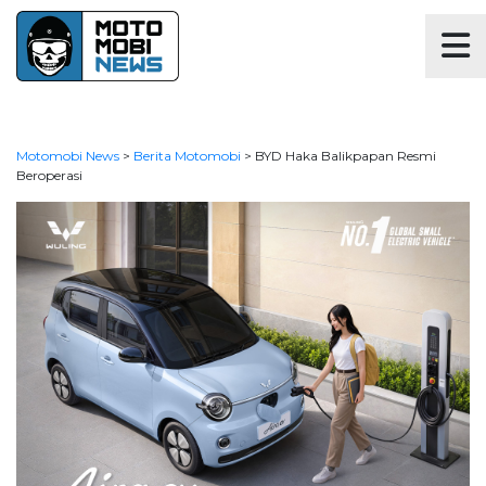
Motomobi News
>
Berita Motomobi
>
BYD Haka Balikpapan Resmi
Beroperasi