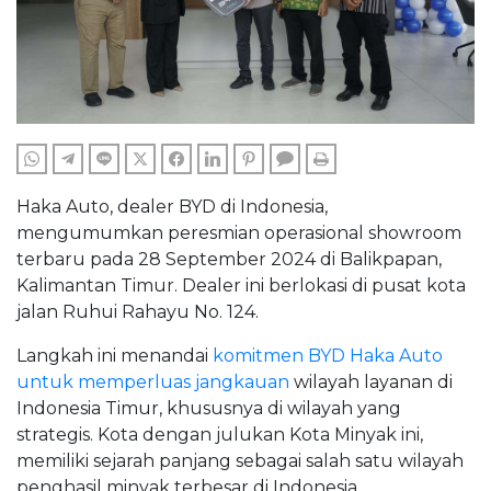
WHATSAPP
TELEGRAM
LINE
TWITTER
FACEBOOK
LINKEDIN
PINTEREST
COMMENTS
PRINT
Haka Auto, dealer BYD di Indonesia,
mengumumkan peresmian operasional showroom
terbaru pada 28 September 2024 di Balikpapan,
Kalimantan Timur. Dealer ini berlokasi di pusat kota
jalan Ruhui Rahayu No. 124.
Langkah ini menandai
komitmen BYD Haka Auto
untuk memperluas jangkauan
wilayah layanan di
Indonesia Timur, khususnya di wilayah yang
strategis. Kota dengan julukan Kota Minyak ini,
memiliki sejarah panjang sebagai salah satu wilayah
penghasil minyak terbesar di Indonesia.