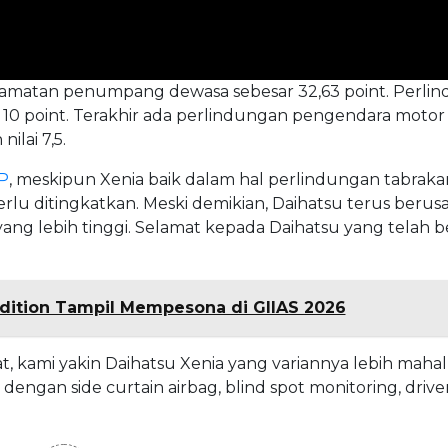
elamatan penumpang dewasa sebesar 32,63 point. Perli
n 10 point. Terakhir ada perlindungan pengendara motor
ilai 7,5.
P
, meskipun Xenia baik dalam hal perlindungan tabraka
rlu ditingkatkan. Meski demikian, Daihatsu terus berus
 lebih tinggi. Selamat kepada Daihatsu yang telah beri
Edition Tampil Mempesona di GIIAS 2026
at, kami yakin Daihatsu Xenia yang variannya lebih maha
 dengan side curtain airbag, blind spot monitoring, driver