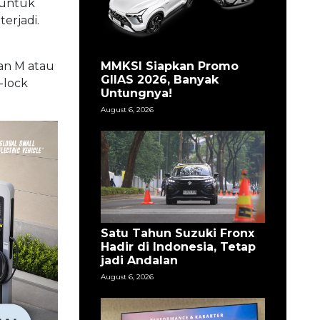
 untuk
erjadi.
MMKSI Siapkan Promo
ian M atau
GIIAS 2026, Banyak
-lock
Untungnya!
August 6, 2026
Satu Tahun Suzuki Fronx
Hadir di Indonesia, Tetap
jadi Andalan
August 6, 2026