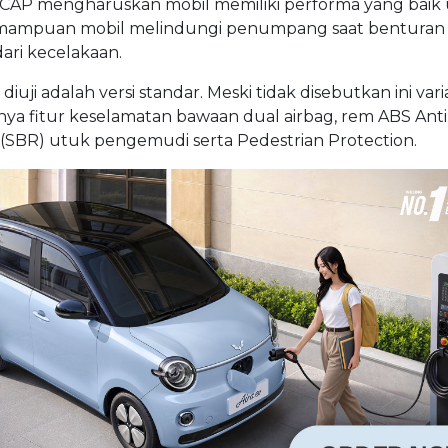
 NCAP mengharuskan mobil memiliki performa yang baik
kemampuan mobil melindungi penumpang saat benturan t
ari kecelakaan.
ji adalah versi standar. Meski tidak disebutkan ini var
 punya fitur keselamatan bawaan dual airbag, rem ABS Anti
(SBR) utuk pengemudi serta Pedestrian Protection.