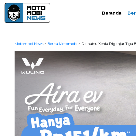
Beranda
Ber
Motomobi News
>
Berita Motomobi
>
Daihatsu Xenia Diganjar Tig