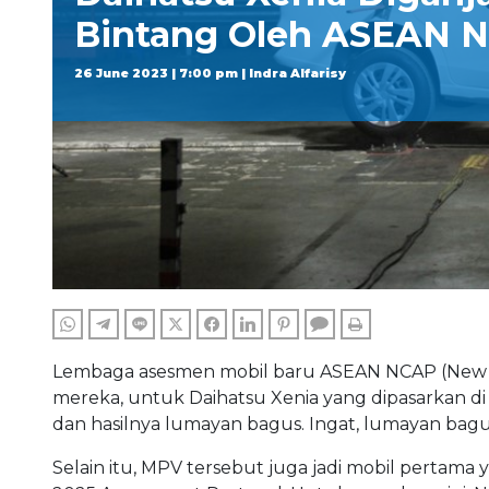
Bintang Oleh ASEAN 
26 June 2023 | 7:00 pm | Indra Alfarisy
WHATSAPP
TELEGRAM
LINE
TWITTER
FACEBOOK
LINKEDIN
PINTEREST
COMMENTS
PRINT
Lembaga asesmen mobil baru ASEAN NCAP (New C
mereka, untuk Daihatsu Xenia yang dipasarkan di I
dan hasilnya lumayan bagus. Ingat, lumayan bagu
Selain itu, MPV tersebut juga jadi mobil pertama