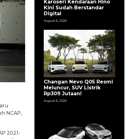
Karoseri Kendaraan Hino
Kini Sudah Berstandar
Digital
August 6, 2026
Changan Nevo Q05 Resmi
Meluncur, SUV Listrik
Rp309 Jutaan!
August 6, 2026
aru
leh NCAP,
AP 2021-