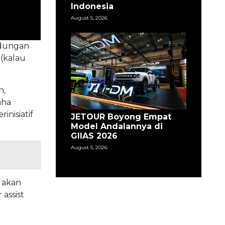
Indonesia
August 5, 2026
ndungan
 (kalau
n,
aha
nisiatif
JETOUR Boyong Empat
Model Andalannya di
GIIAS 2026
August 5, 2026
l akan
 assist