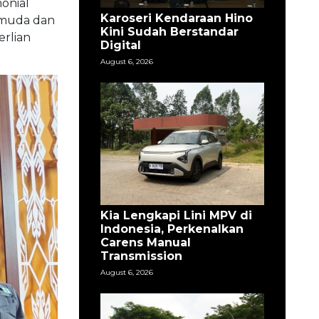
onial
Karoseri Kendaraan Hino
Pemuda dan
Kini Sudah Berstandar
erlian
Digital
August 6, 2026
Kia Lengkapi Lini MPV di
Indonesia, Perkenalkan
Carens Manual
Transmission
August 6, 2026