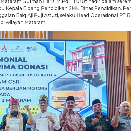
ataram, Sulman Haris, M.Pd.I. Turut hadir dalam serem
elaku Kepala Bidang Pendidikan SMK Dinas Pendidikan, 
galan Baiq Aji Puji Astuti, selaku Head Operasional PT B
 di wilayah Mataram.