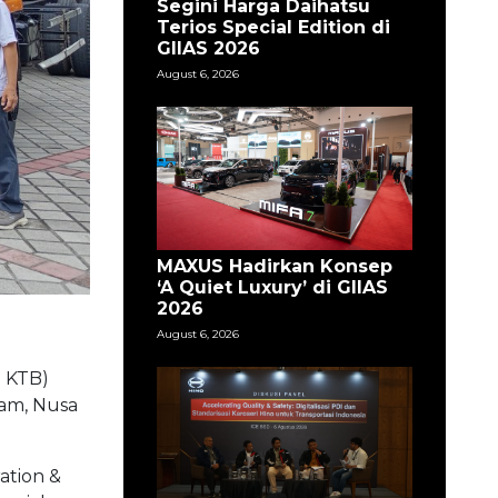
Segini Harga Daihatsu
Terios Special Edition di
GIIAS 2026
August 6, 2026
MAXUS Hadirkan Konsep
‘A Quiet Luxury’ di GIIAS
2026
August 6, 2026
 KTB)
ram, Nusa
ation &