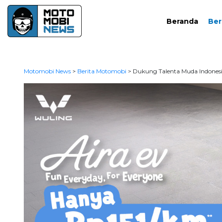
Beranda
Ber
Motomobi News
>
Berita Motomobi
>
Dukung Talenta Muda Indonesi