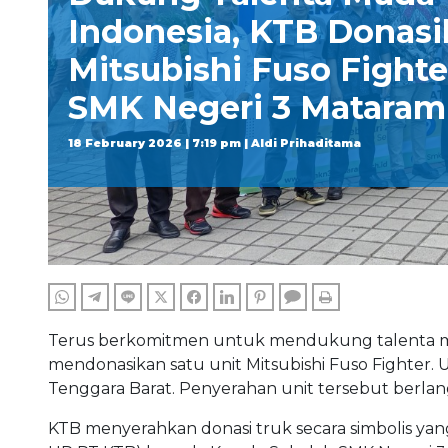
Indonesia, KTB Donas
Mitsubishi Fuso Fight
SMK Negeri 3 Mataram
18 February 2026 | 7:19 pm | Aldi Prihaditama
WHATSAPP
TELEGRAM
LINE
TWITTER
FACEBOOK
LINKEDIN
PINTEREST
COMMENTS
PRINT
Terus berkomitmen untuk mendukung talenta mud
mendonasikan satu unit Mitsubishi Fuso Fighter. 
Tenggara Barat. Penyerahan unit tersebut berlan
KTB menyerahkan donasi truk secara simbolis yang d