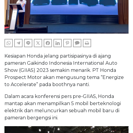
WHATSAPP
TELEGRAM
LINE
TWITTER
FACEBOOK
LINKEDIN
PINTEREST
COMMENTS
PRINT
Kesiapan Honda jelang partisipasinya di ajang
pameran Gaikindo Indonesia International Auto
Show (GIIAS) 2023 semakin menarik. PT Honda
Prospect Motor akan mengusung tema “Energize
to Accelerate” pada boothnya nanti.
Dalam acara konferensi pers pre-GIIAS, Honda
mantap akan menampilkan 5 mobil berteknologi
elektrik dan meluncurkan sebuah mobil baru di
pameran bergengsi ini.