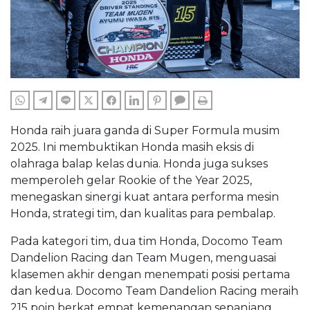
WHATSAPP
TELEGRAM
LINE
TWITTER
FACEBOOK
LINKEDIN
PINTEREST
COMMENTS
PRINT
Honda raih juara ganda di Super Formula musim
2025. Ini membuktikan Honda masih eksis di
olahraga balap kelas dunia. Honda juga sukses
memperoleh gelar Rookie of the Year 2025,
menegaskan sinergi kuat antara performa mesin
Honda, strategi tim, dan kualitas para pembalap.
Pada kategori tim, dua tim Honda, Docomo Team
Dandelion Racing dan Team Mugen, menguasai
klasemen akhir dengan menempati posisi pertama
dan kedua. Docomo Team Dandelion Racing meraih
215 poin berkat empat kemenangan sepanjang