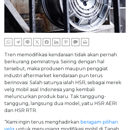
WHATSAPP
TELEGRAM
LINE
TWITTER
FACEBOOK
LINKEDIN
PINTEREST
COMMENTS
PRINT
Tren memodifikasi kendaraan tidak akan pernah
berkurang peminatnya. Seiring dengan hal
tersebut, maka produsen maupun penggiat
industri aftermarket kendaraan pun terus
berinovasi. Salah satunya ialah HSR, sebagai merek
velg mobil asal Indonesia yang kembali
meluncurkan produk baru. Tak tanggung-
tanggung, langsung dua model, yaitu HSR AERI
dan HSR RTR.
“Kami ingin terus menghadirkan
beragam pilihan
velg
untuk menunjang modifikasi mobil di Tanah