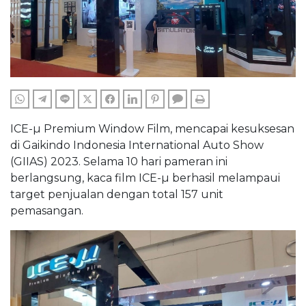
WHATSAPP
TELEGRAM
LINE
TWITTER
FACEBOOK
LINKEDIN
PINTEREST
COMMENTS
PRINT
ICE-µ Premium Window Film, mencapai kesuksesan
di Gaikindo Indonesia International Auto Show
(GIIAS) 2023. Selama 10 hari pameran ini
berlangsung, kaca film ICE-µ berhasil melampaui
target penjualan dengan total 157 unit
pemasangan.