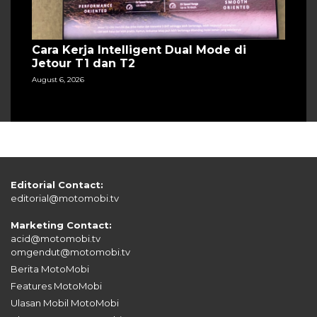
Cara Kerja Intelligent Dual Mode di
Jetour T1 dan T2
August 6, 2026
Editorial Contact:
editorial@motomobi.tv
Marketing Contact:
acid@motomobi.tv
omgendut@motomobi.tv
Berita MotoMobi
Features MotoMobi
Ulasan Mobil MotoMobi