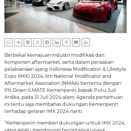
WHATSAPP
TELEGRAM
LINE
TWITTER
FACEBOOK
LINKEDIN
PINTEREST
COMMENTS
PRINT
Berbekal kemajuan industri modifikasi dan
komponen aftermarket, serta dalam persiapan
pelaksanaan ajang Indonesia Modification & Lifestyle
Expo (IMX) 2024, tim National Modificator and
Aftermarket Association (NMAA) bertemu dengan
Plt Dirjen ILMATE Kemenperin, bapak Putu Juli
Ardika, pada 31 Juli 2024 silam. Agenda pertemuan
ini tentu saja membahas dukungan Kemenperin
terhadap gelaran IMX 2024 nanti.
“Kemenperin memberi dukungan untuk IMX 2024,
yang selalu mendorong terciptanya upaya