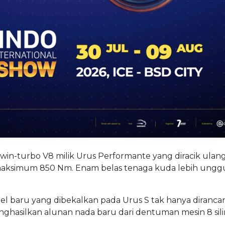
 twin-turbo V8 milik Urus Performante yang diracik ulang.
 maksimum 850 Nm. Enam belas tenaga kuda lebih unggu
l baru yang dibekalkan pada Urus S tak hanya diranc
hasilkan alunan nada baru dari dentuman mesin 8 sili