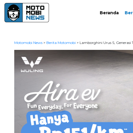
Beranda
Ber
Motomobi News
>
Berita Motomobi
>
Lamborghini Urus S, Generasi