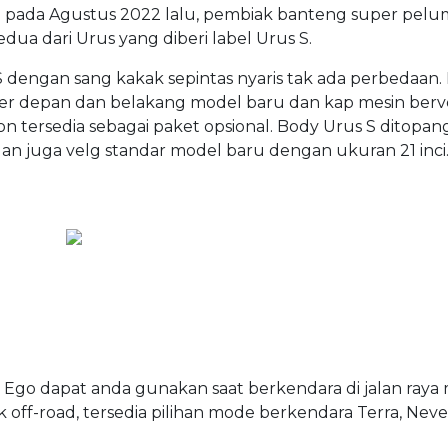
 pada Agustus 2022 lalu, pembiak banteng super pelum
dua dari Urus yang diberi label Urus S.
 S dengan sang kakak sepintas nyaris tak ada perbedaan
per depan dan belakang model baru dan kap mesin berve
n tersedia sebagai paket opsional. Body Urus S ditopan
dan juga velg standar model baru dengan ukuran 21 inci.
an Ego dapat anda gunakan saat berkendara di jalan ray
 off-road, tersedia pilihan mode berkendara Terra, Neve