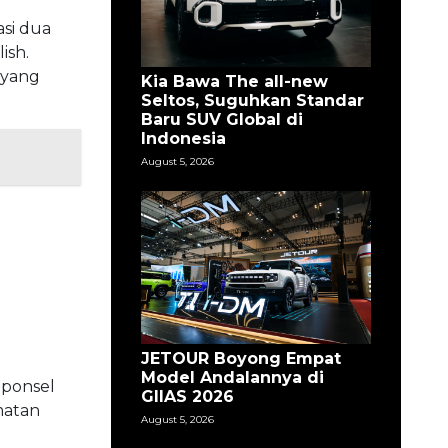
si dua
ish.
 yang
Kia Bawa The all-new
Seltos, Suguhkan Standar
Baru SUV Global di
Indonesia
August 5, 2026
JETOUR Boyong Empat
Model Andalannya di
 ponsel
GIIAS 2026
matan
August 5, 2026