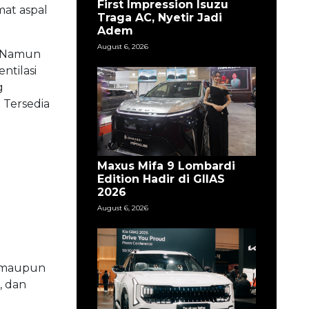
First Impression Isuzu
at aspal
Traga AC, Nyetir Jadi
Adem
August 6, 2026
. Namun
ntilasi
g
 Tersedia
Maxus Mifa 9 Lombardi
Edition Hadir di GIIAS
2026
August 6, 2026
a maupun
, dan