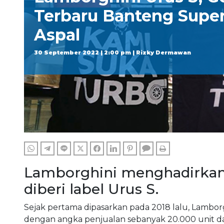
Terbaru Banteng Supe
Aspal
30 September 2022 | 2:00 pm | Rizky Dermawan
WHATSAPP
TELEGRAM
LINE
TWITTER
FACEBOOK
LINKEDIN
PINTEREST
COMMENTS
PRINT
Lamborghini menghadirkan 
diberi label Urus S.
Sejak pertama dipasarkan pada 2018 lalu, Lamborgh
dengan angka penjualan sebanyak 20.000 unit d