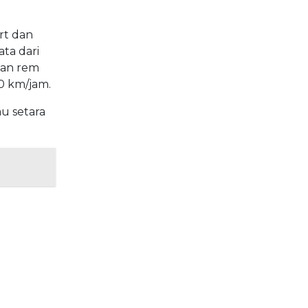
rt dan
ta dari
gan rem
0 km/jam.
u setara