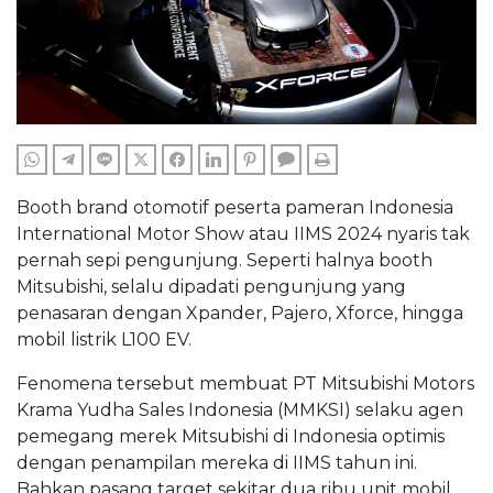
WHATSAPP
TELEGRAM
LINE
TWITTER
FACEBOOK
LINKEDIN
PINTEREST
COMMENTS
PRINT
Booth brand otomotif peserta pameran Indonesia
International Motor Show atau IIMS 2024 nyaris tak
pernah sepi pengunjung. Seperti halnya booth
Mitsubishi, selalu dipadati pengunjung yang
penasaran dengan Xpander, Pajero, Xforce, hingga
mobil listrik L100 EV.
Fenomena tersebut membuat PT Mitsubishi Motors
Krama Yudha Sales Indonesia (MMKSI) selaku agen
pemegang merek Mitsubishi di Indonesia optimis
dengan penampilan mereka di IIMS tahun ini.
Bahkan pasang target sekitar dua ribu unit mobil