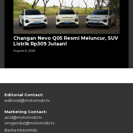
Changan Nevo Q05 Resmi Meluncur, SUV
Listrik Rp309 Jutaan!
August 6, 2026
Editorial Contact:
editorial@motomobi.tv
Marketing Contact:
acid@motomobi.tv
omgendut@motomobi.tv
Berita MotoMobi