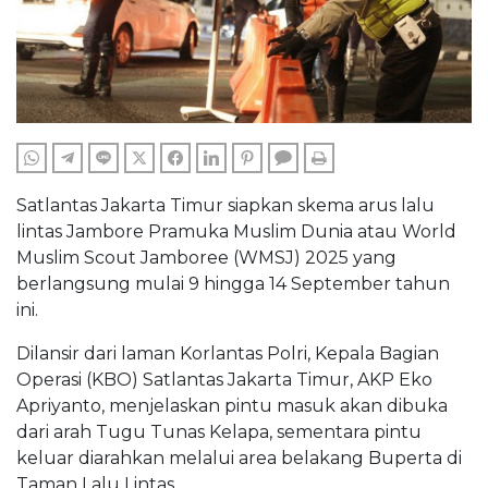
WHATSAPP
TELEGRAM
LINE
TWITTER
FACEBOOK
LINKEDIN
PINTEREST
COMMENTS
PRINT
Satlantas Jakarta Timur siapkan skema arus lalu
lintas Jambore Pramuka Muslim Dunia atau World
Muslim Scout Jamboree (WMSJ) 2025 yang
berlangsung mulai 9 hingga 14 September tahun
ini.
Dilansir dari laman Korlantas Polri, Kepala Bagian
Operasi (KBO) Satlantas Jakarta Timur, AKP Eko
Apriyanto, menjelaskan pintu masuk akan dibuka
dari arah Tugu Tunas Kelapa, sementara pintu
keluar diarahkan melalui area belakang Buperta di
Taman Lalu Lintas.