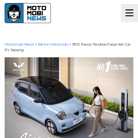
Motomobi News
>
Berita Motomobi
>
BYD Racco Terobos Pasar Kei Car
EV Jepang