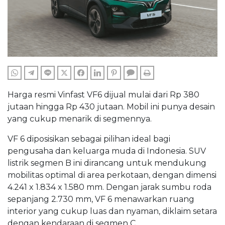
WHATSAPP
TELEGRAM
LINE
TWITTER
FACEBOOK
LINKEDIN
PINTEREST
COMMENTS
PRINT
Harga resmi Vinfast VF6 dijual mulai dari Rp 380
jutaan hingga Rp 430 jutaan. Mobil ini punya desain
yang cukup menarik di segmennya.
VF 6 diposisikan sebagai pilihan ideal bagi
pengusaha dan keluarga muda di Indonesia. SUV
listrik segmen B ini dirancang untuk mendukung
mobilitas optimal di area perkotaan, dengan dimensi
4.241 x 1.834 x 1.580 mm. Dengan jarak sumbu roda
sepanjang 2.730 mm, VF 6 menawarkan ruang
interior yang cukup luas dan nyaman, diklaim setara
dengan kendaraan di segmen C.