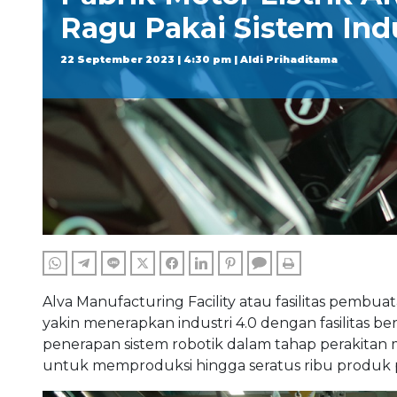
Ragu Pakai Sistem Indu
22 September 2023 | 4:30 pm | Aldi Prihaditama
WHATSAPP
TELEGRAM
LINE
TWITTER
FACEBOOK
LINKEDIN
PINTEREST
COMMENTS
PRINT
Alva Manufacturing Facility atau fasilitas pembuat
yakin menerapkan industri 4.0 dengan fasilitas be
penerapan sistem robotik dalam tahap perakitan m
untuk memproduksi hingga seratus ribu produk 