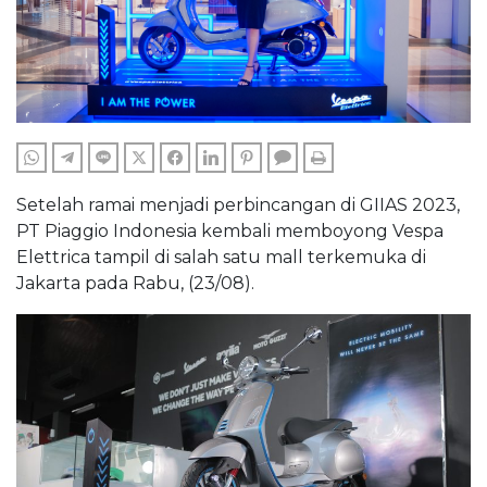
WHATSAPP
TELEGRAM
LINE
TWITTER
FACEBOOK
LINKEDIN
PINTEREST
COMMENTS
PRINT
Setelah ramai menjadi perbincangan di GIIAS 2023,
PT Piaggio Indonesia kembali memboyong Vespa
Elettrica tampil di salah satu mall terkemuka di
Jakarta pada Rabu, (23/08).