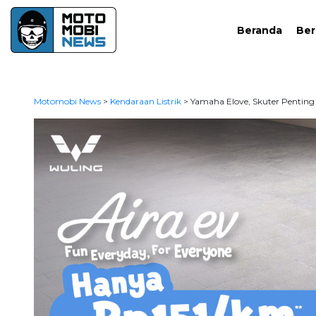
Beranda
Ber
Motomobi News
>
Kendaraan Listrik
>
Yamaha Elove, Skuter Pentin