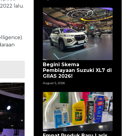
2022 lalu.
lligence).
daraan
Begini Skema
Pembiayaan Suzuki XL7 di
GIIAS 2026!
August 5, 2026
Empat Produk Baru Laris