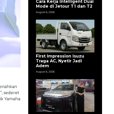
Cara Kerja Intelligent Dual
Mode di Jetour T1 dan T2
August 6, 2026
First Impression Isuzu
Traga AC, Nyetir Jadi
Adem
August 6, 2026
eriahkan
, sederet
rik Yamaha