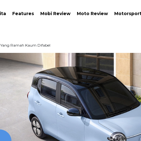
ita
Features
Mobi Review
Moto Review
Motorspor
g Yang Ramah Kaum Difabel