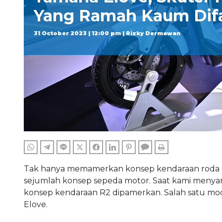
Yang Ramah Kaum Dif
31 October 2023 | 12:00 pm | Rizky Dermawan
WHATSAPP
TELEGRAM
LINE
TWITTER
FACEBOOK
LINKEDIN
PINTEREST
COMMENTS
PRINT
Tak hanya memamerkan konsep kendaraan roda em
sejumlah konsep sepeda motor. Saat kami menya
konsep kendaraan R2 dipamerkan. Salah satu mo
Elove.