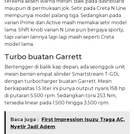
terkena aksen warna merah. Baik pada dashboard
maupun di permukaan jok. Setir pada Creta N Line
mempunyai model palang tiga. Sedangkan pada
varian Prime dan Active masih memakai setir model
lama. Shift knob varian N Line pun bergaya sporty,
tapi varian lainnya lagi-lagi masih seperti Creta
model lama.
Turbo buatan Garrett
Bertengger di balik kap depan, ada seonggok unit
mesin bensin empat silinder Smartstream T-GDi,
dengan turbocharger buatan Garrett. Mesin
berkapasitas 1.5 liter ini punya output nyaris 158 hp
di putaran 5.500 rpm. Sedangkan torsi 253 Nm,
tersedia linear pada 1.500 hingga 3.500 rpm.
Baca juga :
First Impression Isuzu Traga AC,
Nyetir Jadi Adem