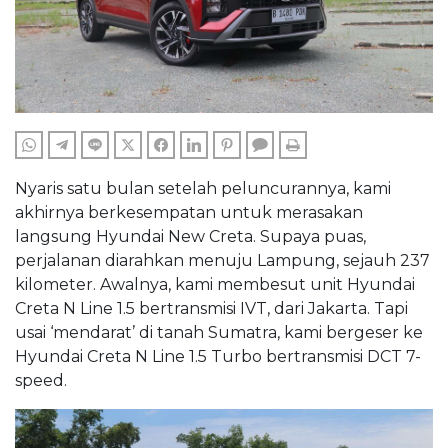
WHATSAPP
TELEGRAM
LINE
TWITTER
FACEBOOK
LINKEDIN
PINTEREST
COMMENTS
PRINT
Nyaris satu bulan setelah peluncurannya, kami
akhirnya berkesempatan untuk merasakan
langsung Hyundai New Creta. Supaya puas,
perjalanan diarahkan menuju Lampung, sejauh 237
kilometer. Awalnya, kami membesut unit Hyundai
Creta N Line 1.5 bertransmisi IVT, dari Jakarta. Tapi
usai ‘mendarat’ di tanah Sumatra, kami bergeser ke
Hyundai Creta N Line 1.5 Turbo bertransmisi DCT 7-
speed.