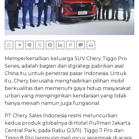
WHATSAPP
TELEGRAM
LINE
TWITTER
FACEBOOK
LINKEDIN
PINTEREST
COMMENTS
PRINT
Memperkenalkan keluarga SUV Chery Tiggo Pro
Series, adalah bagian dari stgrategi pabrikan asal
China itu untuk penetrasi pasar Indonesia. Untuk
itu, Chery berusaha menghadirkan pilihan mobil
berkualitas dan memenuhi gaya hidup masyarakat
urban yang menginginkan kendaraan yang tidak
hanya mewah namun juga fungsional.
PT Chery Sales Indonesia resmi meluncurkan
kedua produk globalnya di Hotel Pullman Jakarta
Central Park, pada Rabu (23/11). Tiggo 7 Pro dan
Tiggo 8 Pro langsung meluncur serempak di acara