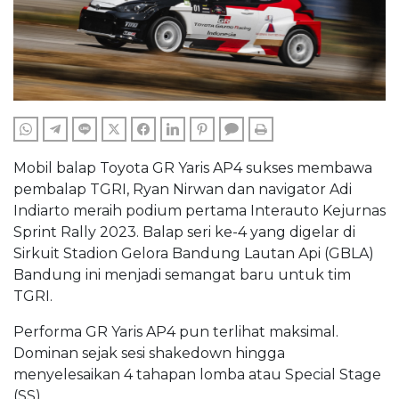
WHATSAPP
TELEGRAM
LINE
TWITTER
FACEBOOK
LINKEDIN
PINTEREST
COMMENTS
PRINT
Mobil balap Toyota GR Yaris AP4 sukses membawa
pembalap TGRI, Ryan Nirwan dan navigator Adi
Indiarto meraih podium pertama Interauto Kejurnas
Sprint Rally 2023. Balap seri ke-4 yang digelar di
Sirkuit Stadion Gelora Bandung Lautan Api (GBLA)
Bandung ini menjadi semangat baru untuk tim
TGRI.
Performa GR Yaris AP4 pun terlihat maksimal.
Dominan sejak sesi shakedown hingga
menyelesaikan 4 tahapan lomba atau Special Stage
(SS).