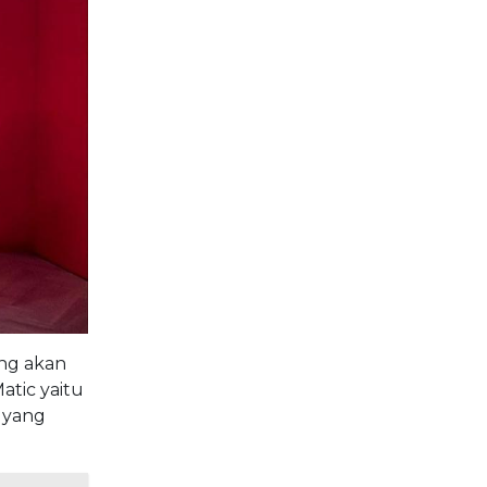
ing akan
atic yaitu
 yang