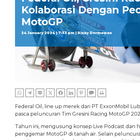
Kolaborasi Dengan Pec
MotoGP
24 January 2024 | 7:33 pm | Rizky Dermawan
WHATSAPP
TELEGRAM
LINE
TWITTER
FACEBOOK
LINKEDIN
PINTEREST
COMMENTS
PRINT
Federal Oil, line up merek dari PT ExxonMobil Lub
pasca peluncuran Tim Gresini Racing MotoGP 2024 
Tahun ini, mengusung konsep Live Podcast dan 
penggemar MotoGP di tanah air. Selain peluncuran