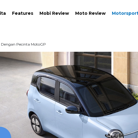
ita
Features
Mobi Review
Moto Review
Motorspor
asi Dengan Pecinta MotoGP