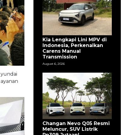
Kia Lengkapi Lini MPV di
Indonesia, Perkenalkan
Carens Manual
Transmission
August 6, 2026
Hyundai
layanan
Changan Nevo Q05 Resmi
Meluncur, SUV Listrik
Rp309 Jutaan!