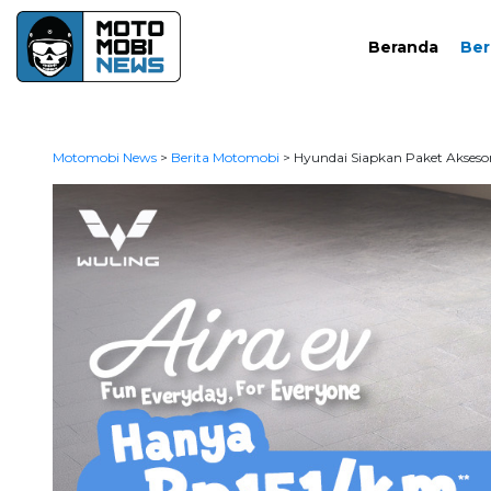
Beranda
Ber
Motomobi News
>
Berita Motomobi
>
Hyundai Siapkan Paket Akseso