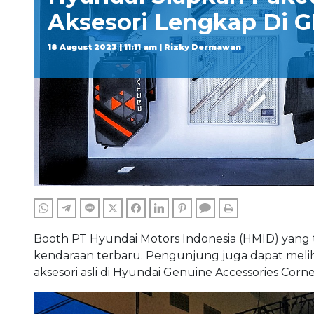
Aksesori Lengkap Di G
18 August 2023 | 11:11 am | Rizky Dermawan
WHATSAPP
TELEGRAM
LINE
TWITTER
FACEBOOK
LINKEDIN
PINTEREST
COMMENTS
PRINT
Booth PT Hyundai Motors Indonesia (HMID) yang 
kendaraan terbaru. Pengunjung juga dapat meliha
aksesori asli di Hyundai Genuine Accessories Corne