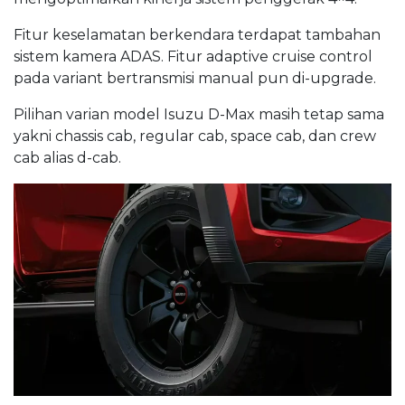
Fitur keselamatan berkendara terdapat tambahan
sistem kamera ADAS. Fitur adaptive cruise control
pada variant bertransmisi manual pun di-upgrade.
Pilihan varian model Isuzu D-Max masih tetap sama
yakni chassis cab, regular cab, space cab, dan crew
cab alias d-cab.