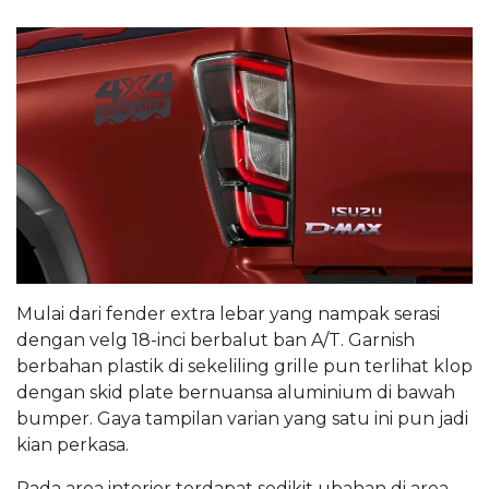
Mulai dari fender extra lebar yang nampak serasi
dengan velg 18-inci berbalut ban A/T. Garnish
berbahan plastik di sekeliling grille pun terlihat klop
dengan skid plate bernuansa aluminium di bawah
bumper. Gaya tampilan varian yang satu ini pun jadi
kian perkasa.
Pada area interior terdapat sedikit ubahan di area