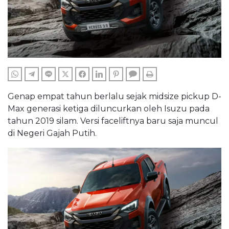
WHATSAPP
TELEGRAM
LINE
TWITTER
FACEBOOK
LINKEDIN
PINTEREST
COMMENTS
PRINT
Genap empat tahun berlalu sejak midsize pickup D-
Max generasi ketiga diluncurkan oleh Isuzu pada
tahun 2019 silam. Versi faceliftnya baru saja muncul
di Negeri Gajah Putih.